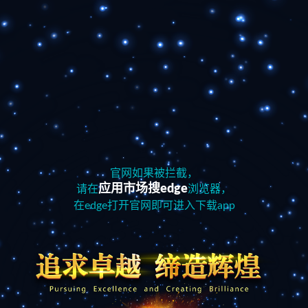
官网如果被拦截，
应用市场搜edge
请在
浏览器，
在edge打开官网即可进入下载app